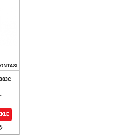
CONTASI
383C
..
EKLE