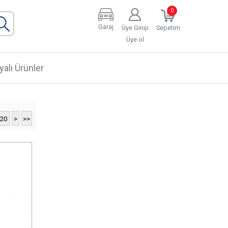
0
Garaj
Üye Girişi
Sepetim
Üye ol
alı Ürünler
-20
>
>>