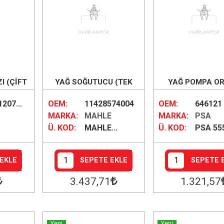
I (ÇİFT
YAĞ SOĞUTUCU (TEK
YAĞ POMPA OR
KLI )
PETEK)
207...
OEM:
11428574004
OEM:
646121
MARKA:
MAHLE
MARKA:
PSA
Ü. KOD:
MAHLE...
Ü. KOD:
PSA 55
EKLE
SEPETE EKLE
SEPETE 
3.437
,71
1.321
,57
Yeni
Yeni