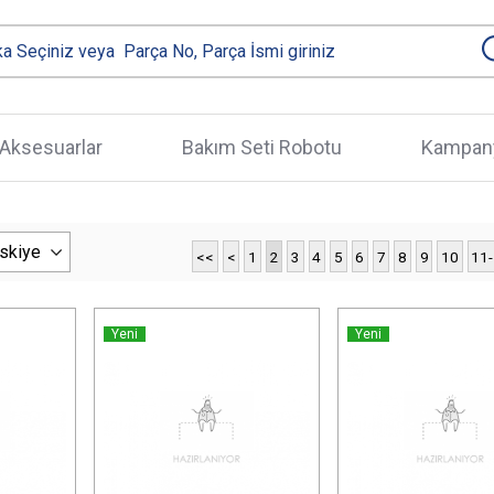
Aksesuarlar
Bakım Seti Robotu
Kampany
<<
<
1
2
3
4
5
6
7
8
9
10
11
Yeni
Yeni