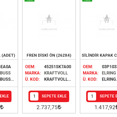
 (ADET)
FREN DİSKİ ÖN (262X4)
SİLİNDİR KAPAK 
1KER
4EA0A
OEM:
45251SK7A00
OEM:
03P103
BUSS
MARKA:
KRAFTVOLL
MARKA:
ELRING
BUSS...
Ü. KOD:
KRAFTVOLL...
Ü. KOD:
ELRING.
EKLE
SEPETE EKLE
SEPETE 
2.737
,75
1.417
,92