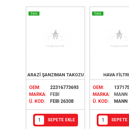
Yeni
Yeni
ARAZİ ŞANZIMAN TAKOZU
HAVA FİLTR
OEM:
22316773693
OEM:
13717
MARKA:
FEBI
MARKA:
MANN
Ü. KOD:
FEBI 26308
Ü. KOD:
MANN 
SEPETE EKLE
SEPETE 