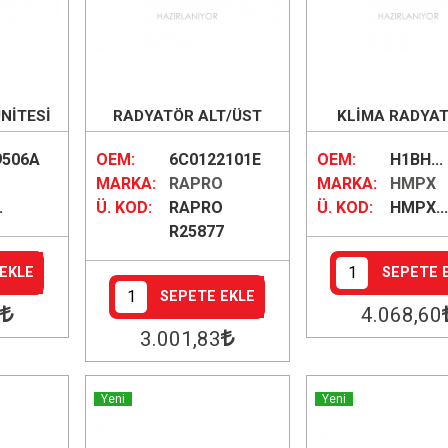
NİTESİ
RADYATÖR ALT/ÜST
KLİMA RADYA
HORTUMU TAKIM
9506A
OEM:
6C0122101E
OEM:
H1BH...
MARKA:
RAPRO
MARKA:
HMPX
.
Ü. KOD:
RAPRO
Ü. KOD:
HMPX..
R25877
EKLE
SEPETE 
SEPETE EKLE
4.068
,60
3.001
,83
Yeni
Yeni