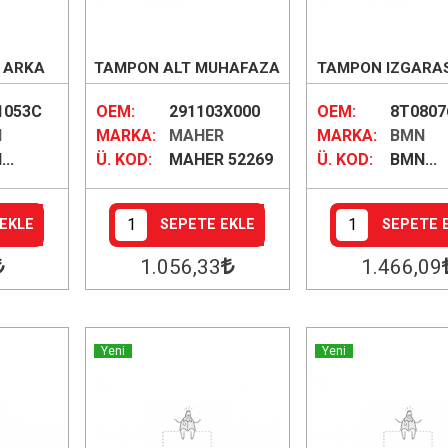
İ ARKA
TAMPON ALT MUHAFAZA
TAMPON IZGARASI
ÖN
SAĞ (CHRO
1053C
OEM:
291103X000
OEM:
8T0807
H
MARKA:
MAHER
MARKA:
BMN
..
Ü. KOD:
MAHER 52269
Ü. KOD:
BMN...
EKLE
SEPETE EKLE
SEPETE 
1.056
,33
1.466
,09
Yeni
Yeni