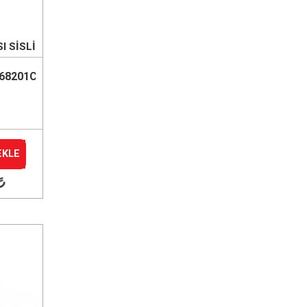
 SİSLİ
M
68201C
EKLE