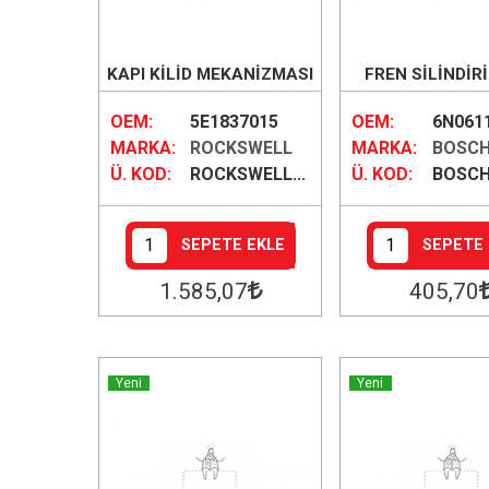
KAPI KİLİD MEKANİZMASI
FREN SİLİNDİR
SAĞ/SOL
OEM:
5E1837015
OEM:
6N061
MARKA:
ROCKSWELL
MARKA:
BOSC
Ü. KOD:
ROCKSWELL...
Ü. KOD:
BOSCH.
SEPETE EKLE
SEPETE 
1.585
,07
405
,70
Yeni
Yeni