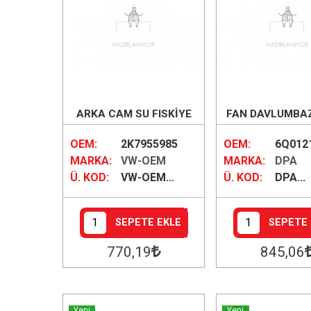
ARKA CAM SU FISKİYE
FAN DAVLUMBAZ
MEMESİ
FANLI TEK AYA
OEM:
2K7955985
OEM:
6Q0121
MARKA:
VW-OEM
MARKA:
DPA
Ü. KOD:
VW-OEM...
Ü. KOD:
DPA...
SEPETE EKLE
SEPETE 
770
,19
845
,06
Yeni
Yeni