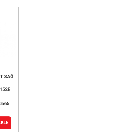
LT SAĞ
)
152E
0565
EKLE