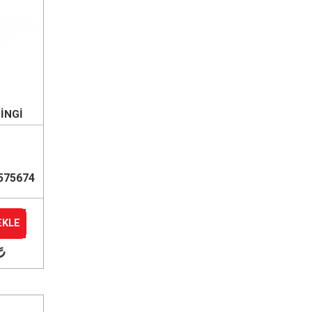
İNGİ
575674
EKLE