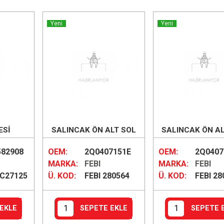
Yeni
Yeni
ESİ
SALINCAK ÖN ALT SOL
SALINCAK ÖN A
(ROTİLSİZ)
(ROTİLSİZ
582908
OEM:
2Q0407151E
OEM:
2Q0407
MARKA:
FEBI
MARKA:
FEBI
C27125
Ü. KOD:
FEBI 280564
Ü. KOD:
FEBI 28
EKLE
SEPETE EKLE
SEPETE 