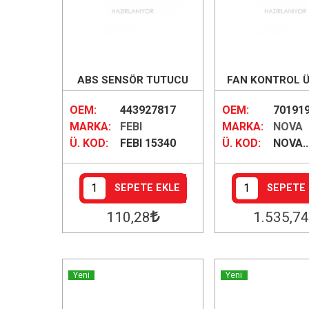
ABS SENSÖR TUTUCU
FAN KONTROL Ü
BURCU
OEM:
443927817
OEM:
70191
MARKA:
FEBI
MARKA:
NOVA
Ü. KOD:
FEBI 15340
Ü. KOD:
NOVA..
SEPETE EKLE
SEPETE 
110
,28
1.535
,74
Yeni
Yeni