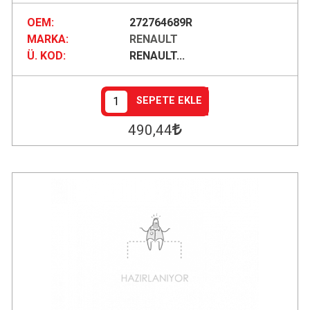
OEM:
272764689R
MARKA:
RENAULT
Ü. KOD:
RENAULT...
SEPETE EKLE
490
,44