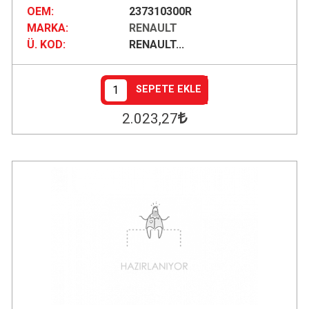
OEM:
237310300R
MARKA:
RENAULT
Ü. KOD:
RENAULT...
SEPETE EKLE
2.023
,27