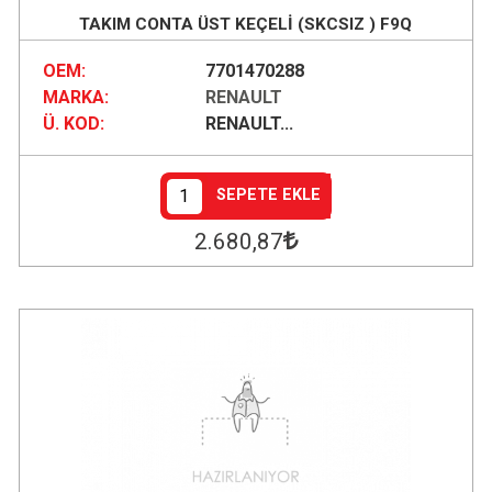
TAKIM CONTA ÜST KEÇELİ (SKCSIZ ) F9Q
OEM:
7701470288
MARKA:
RENAULT
Ü. KOD:
RENAULT...
SEPETE EKLE
2.680
,87