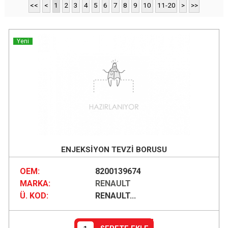
<<
<
1
2
3
4
5
6
7
8
9
10
11-20
>
>>
Yeni
ENJEKSİYON TEVZİ BORUSU
OEM:
8200139674
MARKA:
RENAULT
Ü. KOD:
RENAULT...