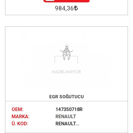
984
,36
EGR SOĞUTUCU
OEM:
147350718R
MARKA:
RENAULT
Ü. KOD:
RENAULT...