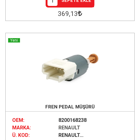
SEPETE EKLE
369
,13
Yeni
FREN PEDAL MÜŞÜRÜ
OEM:
8200168238
MARKA:
RENAULT
Ü. KOD:
RENAULT...