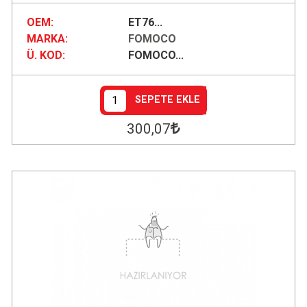
OEM:
ET76...
MARKA:
FOMOCO
Ü. KOD:
FOMOCO...
SEPETE EKLE
300
,07