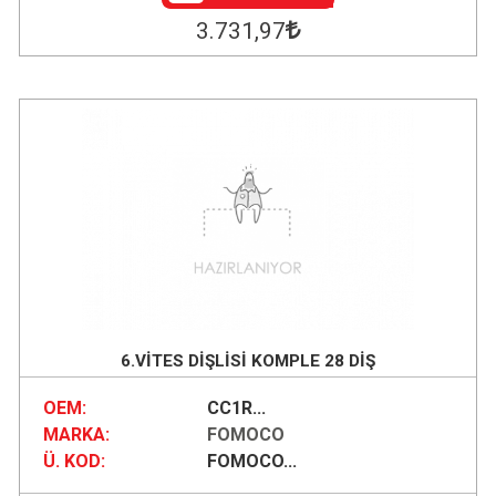
3.731
,97
6.VİTES DİŞLİSİ KOMPLE 28 DİŞ
OEM:
CC1R...
MARKA:
FOMOCO
Ü. KOD:
FOMOCO...