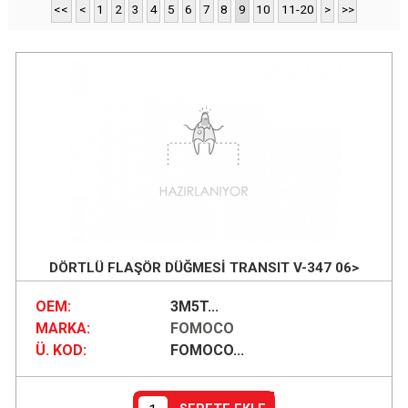
<<
<
1
2
3
4
5
6
7
8
9
10
11-20
>
>>
DÖRTLÜ FLAŞÖR DÜĞMESİ TRANSIT V-347 06>
OEM:
3M5T...
MARKA:
FOMOCO
Ü. KOD:
FOMOCO...