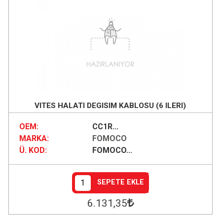
VITES HALATI DEGISIM KABLOSU (6 ILERI)
OEM:
CC1R...
MARKA:
FOMOCO
Ü. KOD:
FOMOCO...
SEPETE EKLE
6.131
,35