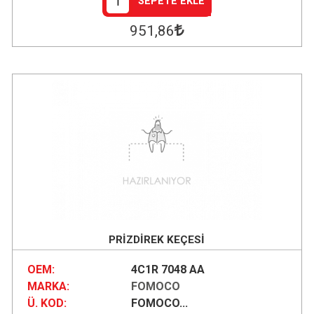
SEPETE EKLE
951
,86
PRİZDİREK KEÇESİ
OEM:
4C1R 7048 AA
MARKA:
FOMOCO
Ü. KOD:
FOMOCO...