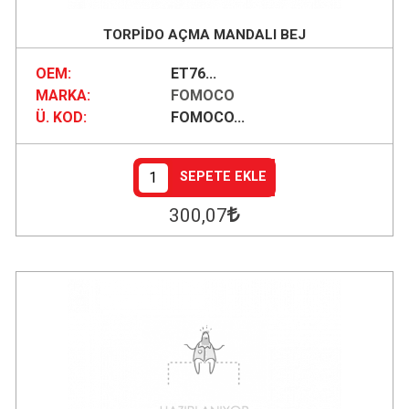
TORPİDO AÇMA MANDALI BEJ
OEM:
ET76...
MARKA:
FOMOCO
Ü. KOD:
FOMOCO...
SEPETE EKLE
300
,07