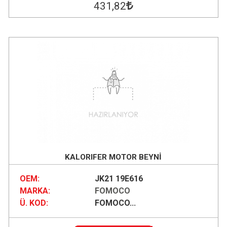
431
,82
KALORIFER MOTOR BEYNİ
OEM:
JK21 19E616
MARKA:
FOMOCO
Ü. KOD:
FOMOCO...