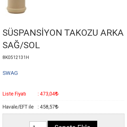
SÜSPANSİYON TAKOZU ARKA
SAĞ/SOL
8K0512131H
SWAG
Liste Fiyatı
:
473
,04
Havale/EFT ile
:
458
,57