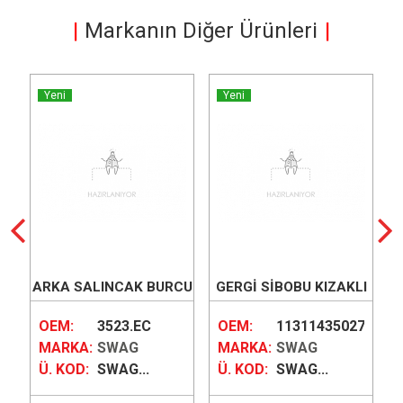
Markanın Diğer Ürünleri
Yeni
Yeni
ARKA SALINCAK BURCU
GERGİ SİBOBU KIZAKLI
5
OEM:
3523.EC
OEM:
11311435027
MARKA:
SWAG
MARKA:
SWAG
Ü. KOD:
SWAG...
Ü. KOD:
SWAG...