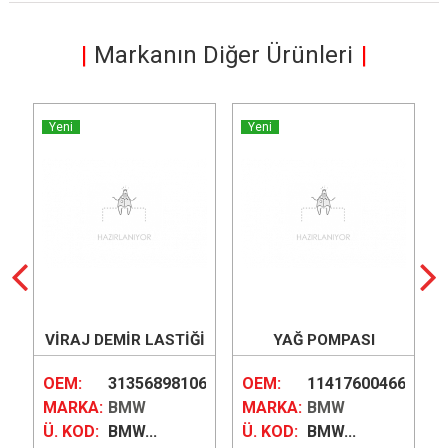
Markanın Diğer Ürünleri
Yeni
Yeni
İ
VİRAJ DEMİR LASTİĞİ
YAĞ POMPASI
ALT
5
OEM:
31356898106
OEM:
11417600466
MARKA:
BMW
MARKA:
BMW
Ü. KOD:
BMW...
Ü. KOD:
BMW...