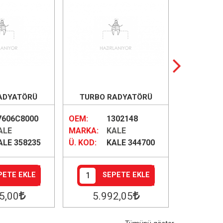
ADYATÖRÜ
TURBO RADYATÖRÜ
KLİMA 
7606C8000
OEM:
1302148
OEM:
ALE
MARKA:
KALE
MARKA:
ALE 358235
Ü. KOD:
KALE 344700
Ü. KOD:
PETE EKLE
SEPETE EKLE
S
5
,00
5.992
,05
3.7