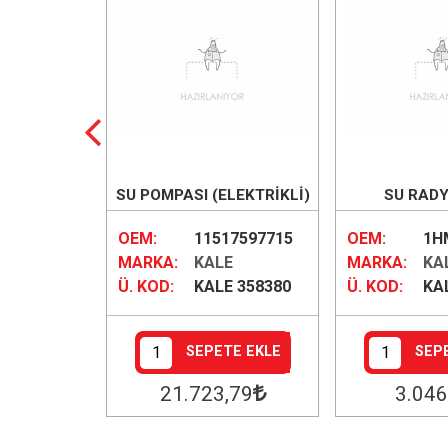
GR VALFİ)
SU POMPASI (ELEKTRİKLİ)
SU RAD
)
(OVAL SOKET)
(627X3
17787870
OEM:
11517597715
OEM:
1H
E
MARKA:
KALE
MARKA:
KA
 572740
Ü. KOD:
KALE 358380
Ü. KOD:
KA
E EKLE
SEPETE EKLE
SEP
2
21.723
,79
3.046