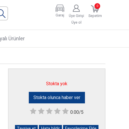
0
Garaj
Üye Girişi
Sepetim
Üye ol
alı Ürünler
Stokta yok
Stokta olunca haber ver
0.00/5
Tavsiye et
Hata bildir
Favorilerime Ekle