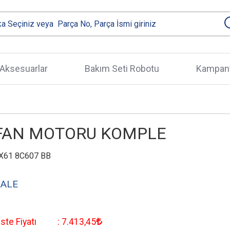
Aksesuarlar
Bakım Seti Robotu
Kampany
FAN MOTORU KOMPLE
X61 8C607 BB
ALE
iste Fiyatı
:
7.413
,45