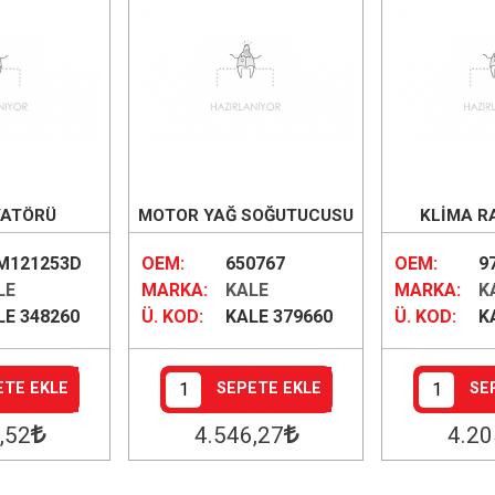
YATÖRÜ
MOTOR YAĞ SOĞUTUCUSU
KLİMA R
77X34)
(KOMPLE)
M121253D
OEM:
650767
OEM:
9
LE
MARKA:
KALE
MARKA:
K
LE 348260
Ü. KOD:
KALE 379660
Ü. KOD:
K
ETE EKLE
SEPETE EKLE
SE
,52
4.546
,27
4.20