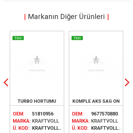
Markanın Diğer Ürünleri
Yeni
Yeni
L
TURBO HORTUMU
KOMPLE AKS SAG ON
F
(BÜYÜK)
(933MM)
OEM:
51810956
OEM:
9677570880
L
MARKA:
KRAFTVOLL
MARKA:
KRAFTVOLL
..
Ü. KOD:
KRAFTVOLL...
Ü. KOD:
KRAFTVOLL...