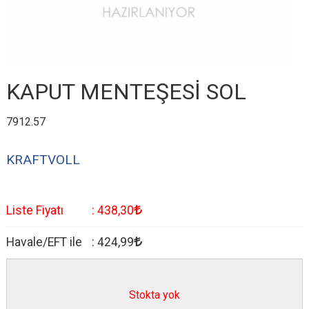
KAPUT MENTEŞESİ SOL
7912.57
KRAFTVOLL
Liste Fiyatı
:
438
,30
Havale/EFT ile
:
424
,99
Stokta yok