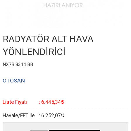
RADYATÖR ALT HAVA
YÖNLENDİRİCİ
NX7B 8314 BB
OTOSAN
Liste Fiyatı
:
6.445
,34
Havale/EFT ile
:
6.252
,07