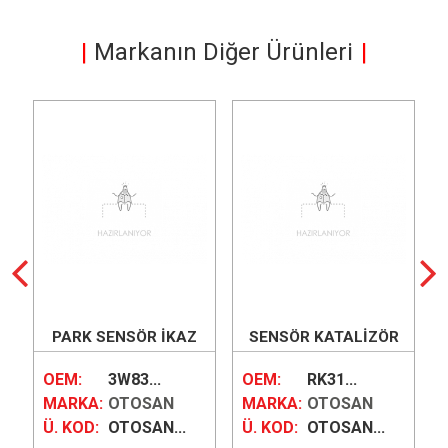
Markanın Diğer Ürünleri
PARK SENSÖR İKAZ
SENSÖR KATALİZÖR
HOPARLÖRÜ
(DISEL PARTKUL)
AA
OEM:
3W83...
OEM:
RK31...
MARKA:
OTOSAN
MARKA:
OTOSAN
Ü. KOD:
OTOSAN...
Ü. KOD:
OTOSAN...