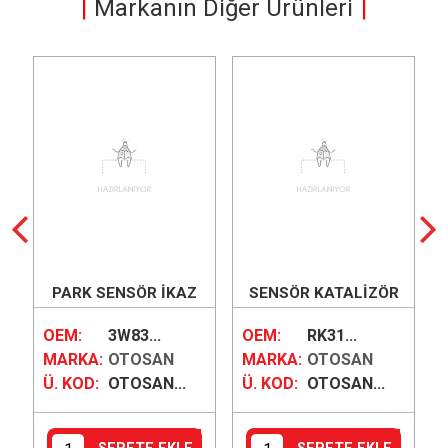
Markanın Diğer Ürünleri
PARK SENSÖR İKAZ
SENSÖR KATALİZÖR
HOPARLÖRÜ
(DISEL PARTKUL)
AA
OEM:
3W83...
OEM:
RK31...
MARKA:
OTOSAN
MARKA:
OTOSAN
Ü. KOD:
OTOSAN...
Ü. KOD:
OTOSAN...