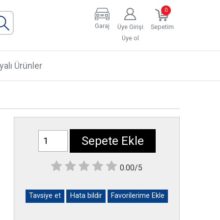
0
Garaj
Üye Girişi
Sepetim
Üye ol
alı Ürünler
Sepete Ekle
0.00/5
Tavsiye et
Hata bildir
Favorilerime Ekle