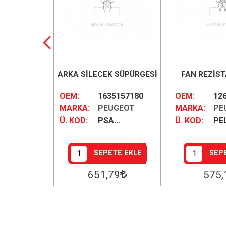
BUĞU
ARKA SİLECEK SÜPÜRGESİ
FAN REZİST
.44
OEM:
1635157180
OEM:
12
GEOT
MARKA:
PEUGEOT
MARKA:
PE
EOT...
Ü. KOD:
PSA...
Ü. KOD:
PEU
E EKLE
SEPETE EKLE
SEP
1
651
,79
575