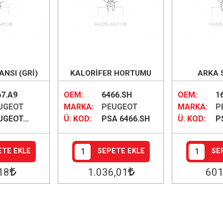
ANSI (GRİ)
KALORİFER HORTUMU
ARKA 
67.A9
OEM:
6466.SH
OEM:
1
UGEOT
MARKA:
PEUGEOT
MARKA:
P
GEOT...
Ü. KOD:
PSA 6466.SH
Ü. KOD:
PS
ETE EKLE
SEPETE EKLE
SE
,18
1.036
,01
60