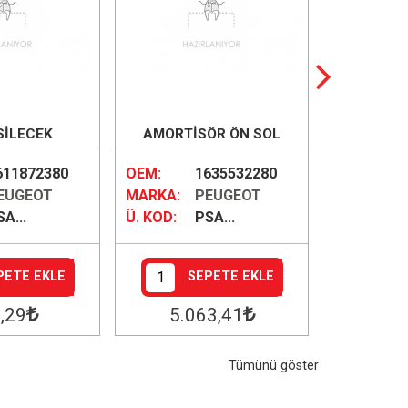
SİLECEK
AMORTİSÖR ÖN SOL
SİLİNDİR 
611872380
OEM:
1635532280
OEM:
EUGEOT
MARKA:
PEUGEOT
MARKA:
A...
Ü. KOD:
PSA...
Ü. KOD:
PETE EKLE
SEPETE EKLE
S
1
,29
5.063
,41
3.5
Tümünü göster