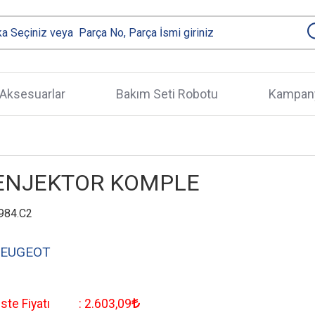
Aksesuarlar
Bakım Seti Robotu
Kampany
ENJEKTOR KOMPLE
984.C2
EUGEOT
iste Fiyatı
:
2.603
,09