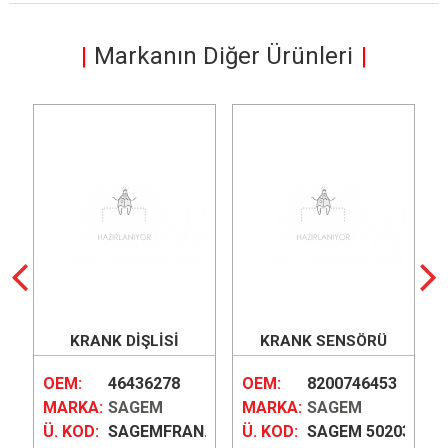
Markanın Diğer Ürünleri
KRANK DİŞLİSİ
KRANK SENSÖRÜ
OTOMATİK
R
OEM:
46436278
OEM:
8200746453
MARKA:
SAGEM
MARKA:
SAGEM
212
Ü. KOD:
SAGEMFRAN...
Ü. KOD:
SAGEM 50203