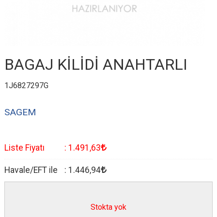
BAGAJ KİLİDİ ANAHTARLI
1J6827297G
SAGEM
Liste Fiyatı
:
1.491
,63
Havale/EFT ile
:
1.446
,94
Stokta yok