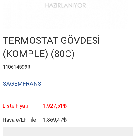
TERMOSTAT GÖVDESİ
(KOMPLE) (80C)
110614599R
SAGEMFRANS
Liste Fiyatı
:
1.927
,51
Havale/EFT ile
:
1.869
,47