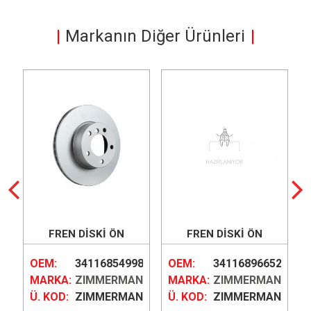
Markanın Diğer Ürünleri
I)
FREN DİSKİ ÖN
FREN DİSKİ ÖN
(DELİKLİ)
(DELİKLİ) (YÜKSEK
12
OEM:
34116854998
OEM:
34116896652
KARBONLU)
NN
MARKA:
ZIMMERMANN
MARKA:
ZIMMERMANN
...
Ü. KOD:
ZIMMERMAN...
Ü. KOD:
ZIMMERMAN...