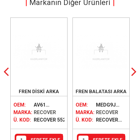
Markanın Diğer Ürünleri
FREN DİSKİ ARKA
FREN BALATASI ARKA
(280X63.5X11MM)
OEM:
AV61...
OEM:
MEDG9J...
MARKA:
RECOVER
MARKA:
RECOVER
562
Ü. KOD:
RECOVER 5528
Ü. KOD:
RECOVER...