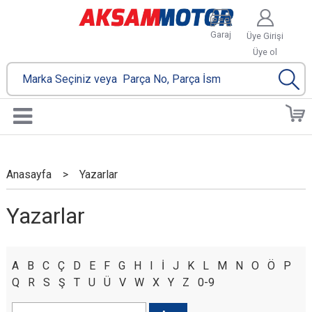
Garaj
Üye Girişi
Üye ol
Anasayfa
>
Yazarlar
Yazarlar
A
B
C
Ç
D
E
F
G
H
I
İ
J
K
L
M
N
O
Ö
P
Q
R
S
Ş
T
U
Ü
V
W
X
Y
Z
0-9